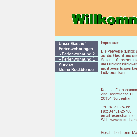
Impressum
Unser Gasthof
Ferienwohnungen
Die Verweise (Links) 
Ferienwohnung 2
auf die Gestaltung und
Ferienwohnung 1
Seiten auf unserer In
Anreise
die Funktionsfähigkei
nicht beeinflussen kö
kleine Rückblende
indizieren kann.
Kontakt: Esenshamme
Alte Heerstrasse 11
26954 Nordenham
Tel: 04731-25766
Fax: 04731-25768
email: esenshammer-
Web: www.esenshamm
Geschäftsführerin: Ma