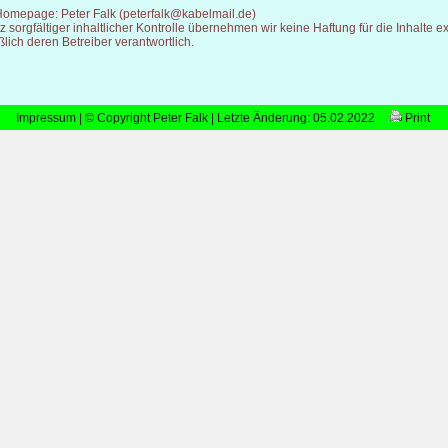
 Homepage: Peter Falk (peterfalk@kabelmail.de)
 sorgfältiger inhaltlicher Kontrolle übernehmen wir keine Haftung für die Inhalte ex
lich deren Betreiber verantwortlich.
Impressum
| © Copyright Peter Falk | Letzte Änderung: 05.02.2022
Print