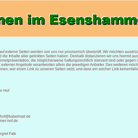
auf externe Seiten werden von uns nur provisorisch überprüft. Wir möchten ausdrück
 die Inhalte aller gelinkten Seiten haben. Deshalb distanzieren wir uns hiermit aus
ternetpräsentation, die möglicherweise haftungsrechtlich relevant sind oder gegen d
t externer Angebote verantworten allein die jeweiligen Anbieter. Des weiteren möch
nnen, wer einen Link zu unseren Seiten setzt, und dass ein solcher Link keinenfall
r Hof
hof@kabelmail.de
er-hof.de
rgret Falk